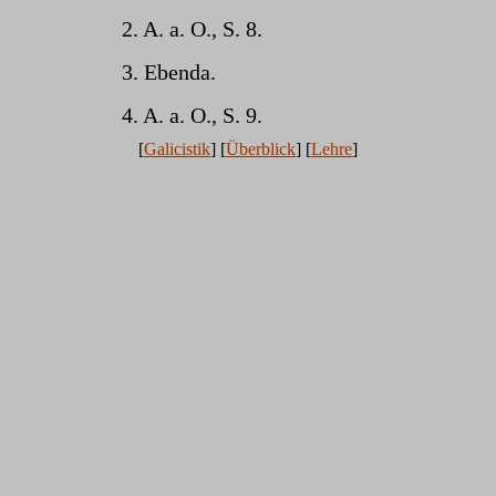
2. A. a. O., S. 8.
3. Ebenda.
4. A. a. O., S. 9.
[
Galicistik
] [
Überblick
] [
Lehre
]