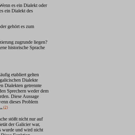
 Wenn es ein Dialekt oder
es ein Dialekt des
 oder gehört es zum
zierung zugrunde liegen?
gene historische Sprache
ufig etabliert gelten
galicischen Dialekte
en Dialekten getrennte
 den Sprechern weder dem
rden. Diese Aussage
, wenn dieses Problem
(2)
.»
che stößt nicht nur auf
etät der Galicier war,
s wurde und wird nicht