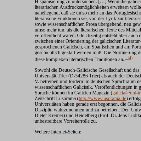
Hispanisierung zu untersuchen. […] Wenn die galicisch
literarischen Ausdrucksmöglichkeiten erweitern wollt
naheliegend, daß sie umso mehr an das Portugiesisch
literarische Funktionen sie, von der Lyrik zur literari
sowie wissenschaftlichen Prosa übergehend, neu gew
umso mehr tun, als die literarischen Texte des Mittelal
veröffentlicht waren. Gleichzeitig entsteht aber auch
zwischen einer Orientierung der galicischen Literatu
gesprochenen Galicisch, am Spanischen und am Portug
geschichtlich geklärt werden muß. Die Normierung de
(4)
diese komplexen literarischen Traditionen an.»
Sowohl die Deutsch-Galicische Gesellschaft und das
Universität Trier (D-54286 Trier) als auch der Deutsc
V. betreiben und fördern im deutschen Sprachraum d
wissenschaftlichen Galicistik. Veröffentlichungen in g
Sprache können im Galicien Magazin (
galicia@uni-tr
Zeitschrift Lusorama (
http://www.lusorama.de
) erfol
Universitäten haben gerade erst begonnen, die Galicis
Disziplin wahrzunehmen und zu betreiben. Den Univer
Dieter Kremer) und Heidelberg (Prof. Dr. Jens Lüdtk
unbestreitbare Vorreiterrolle zu.
Weitere Internet-Seiten: