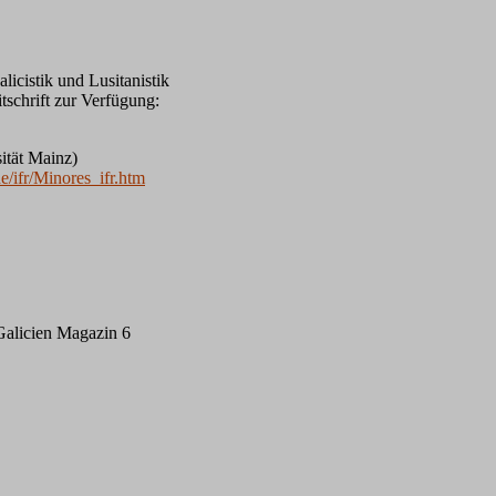
alicistik und Lusitanistik
schrift zur Verfügung:
sität Mainz)
e/ifr/Minores_ifr.htm
 Galicien Magazin 6