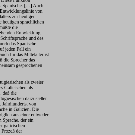
. Diese Funktion
as Spanische. […] Auch
 Entwicklungslinie von
alters zur heutigen
ie heutigen sprachlichen
müßte die
trebenden Entwicklung
 Schriftsprache und des
durch das Spanische
uf jeden Fall ein
ch für das Mittelalter ist
ß die Sprecher das
emeinsam gesprochenen
ugiesischen als zweier
es Galicischen als
, daß die
ugiesischen darzustellen
9. Jahrhunderts, von
che in Galicien. Die
olglich aus einer entweder
en Sprache, der ein
er galicischen
n Prozeß der