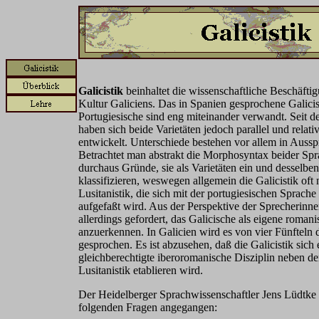
Galicistik
beinhaltet die wissenschaftliche Beschäfti
Kultur Galiciens. Das in Spanien gesprochene Galici
Portugiesische sind eng miteinander verwandt. Seit d
haben sich beide Varietäten jedoch parallel und rela
entwickelt. Unterschiede bestehen vor allem in Auss
Betrachtet man abstrakt die Morphosyntax beider Spra
durchaus Gründe, sie als Varietäten ein und desselbe
klassifizieren, weswegen allgemein die Galicistik oft 
Lusitanistik, die sich mit der portugiesischen Sprache
aufgefaßt wird. Aus der Perspektive der Sprecherinn
allerdings gefordert, das Galicische als eigene roman
anzuerkennen. In Galicien wird es von vier Fünfteln
gesprochen. Es ist abzusehen, daß die Galicistik sich 
gleichberechtigte iberoromanische Disziplin neben de
Lusitanistik etablieren wird.
Der Heidelberger Sprachwissenschaftler Jens Lüdtke i
folgenden Fragen angegangen: