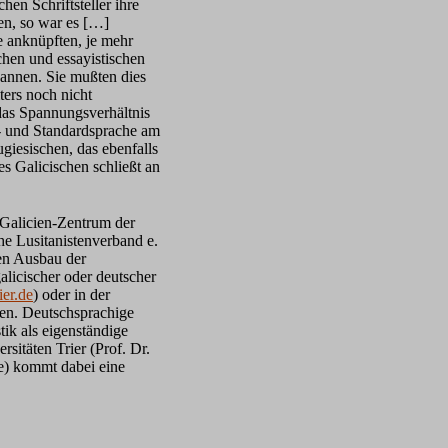
en Schriftsteller ihre
en, so war es […]
e anknüpften, je mehr
schen und essayistischen
annen. Sie mußten dies
ters noch nicht
 das Spannungsverhältnis
r- und Standardsprache am
iesischen, das ebenfalls
s Galicischen schließt an
 Galicien-Zentrum der
he Lusitanistenverband e.
en Ausbau der
alicischer oder deutscher
ier.de
) oder in der
gen. Deutschsprachige
tik als eigenständige
sitäten Trier (Prof. Dr.
e) kommt dabei eine