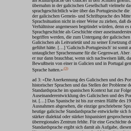
als Kultursprache der Galicier in den Schulen gelehrt
übernahm in der galicischen Gesellschaft vielmehr d
sprachgeschichtlich wäre über das Portugiesische die
der galicischen Gemein- und Schriftsprache des Mittel
Sprachsituation nicht in einer Weise zu ziehen, daß d
Verhältnisse angemessen begründet würden, denn es 
Sprachgeschichte als Geschichte einer auseinanders
begriffen werden, die zum Untergang der galicischen
Galicischen als Leitvarietät und zu seiner Ersetzung 
geführt hätte. […] 'Galicisch-Portugiesisch' ist somit a
untauglicher Sprachenname für die Gegenwart. Aber au
er nur dann brauchbar, wenn sich nachweisen läßt, da
Bewußtsein von einer in Galicien und in Portugal g
(3)
Sprache hatten.»
ad 3: «Die Anerkennung des Galicischen und des Port
historischer Sprachen und das Stellen der Probleme d
Standardsprache im spanischen Kontext hat zur Folge
Auseinanderentwicklung des Galicischen und des Port
ist. […] Das Spanische ist bis zur ersten Hälfte des 1
Ausnahmen abgesehen, die einzige geschriebene Spra
heutige galicische Standardsprache entwickelte sich f
stärker dialektal oder stärker hispanisiert gesprochen
überregionales Zentrum fehlte. Für eine Geschichte d
Standardsprache ergibt sich damit als Aufgabe, diese