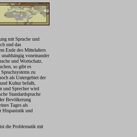
gung mit Sprache und
sch und das
em Ende des Mittelalters
tiv unabhängig voneinander
prache und Wortschatz.
chen, so gibt es
n Sprachsystems zu
noch als Untergebiet der
 und Kultur befaßt,
en und Sprecher wird
ische Standardsprache
 der Bevölkerung
eines Tages als
r Hispanistik und
st die Problematik mit